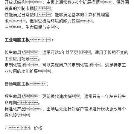
开放式结构：主板上通常有6~8个扩展插槽，供外围
设备的控制卡插接。
性能满足日常使用：能够满足基本的计算和处理需
求，但耐受极端环境的能力较弱。
三、生命周期与定制化
工业电脑主板
：
长生命周期：通常可达5年甚至更长，适用于长期不变的
工业应用场景。
定制化需求：可以实现用户的定制化需求，满足特定工
业应用的功能扩展。
普通电脑主板：
短生命周期：更新换代速度快，通常只有一年左右的生
命周期。
标准化产品：出场后无法针对客户需求进行模块更改等个
性化设计。
四、价格