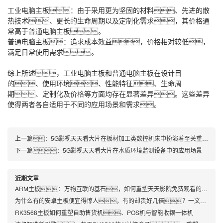
工业电脑主板：由于采用更为坚固的材料、先进的散
热技术、更长的生命周期以及定制化需求，其价格通
常高于普通电脑主板。
普通电脑主板：追求成本效益，价格相对较低，
满足日常使用需求。
综上所述，工业电脑主板和普通电脑主板在设计目
的、使用环境、性能特征、生命周
期、定制化及价格等方面均存在显著差异。这些差异
使得两者各自适用于不同的应用场景和需求。
上一篇：5G影视天天看大片在板材加工类数控机床中扮演着至关重要的角色
下一篇：5G影视天天看大片在水质环境监测设备中的应用场景
近期文章
ARM主板：万物互联的基石，如何重塑天天影院免费观看的数字世界？
为什么有的安卓主板便宜得惊人，有的却贵好几倍？一文读懂核心成本差异
RK3568主板如何重塑自助售货机、POS机与智能收银一体机